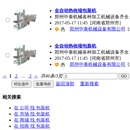
全自动热收缩
包装机
郑州中泰机械各种加工机械设备齐全
2017-05-17 11:45
[河南省郑州市]
郑州中泰机械设备有限公司
全自动热收缩
包装机
郑州中泰机械各种加工机械设备齐全
2017-05-17 11:45
[河南省郑州市]
郑州中泰机械设备有限公司
«
1
2
…
3
»
共46条/3页
返回顶部
重新搜索
相关搜索
在
公司
找 包装机
在
市场
找 包装机
在
商城
找 包装机
在
招商
找 包装机