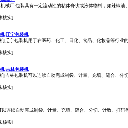
装机
械厂 包装具有一定流动性的粘体膏状或液体物料，如辣椒油
未核实]
机
|辽宁
包装机
机
|辽宁
包装机
用于在医药、化工、日化、食品、化妆品等行业
未核实]
机
|吉林
包装机
机
|吉林
包装机
可以连续自动完成制袋、计量、充填、缝合、分
未核实]
可以连续自动完成制袋、计量、充填、缝合、分切、计数、打码
未核实]