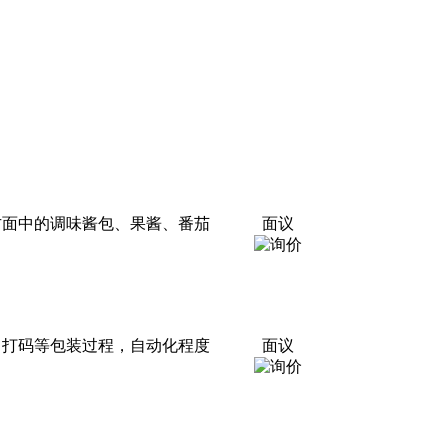
方面中的调味酱包、果酱、番茄
面议
、打码等包装过程，自动化程度
面议