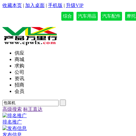
收藏本页
|
加入桌面
|
手机版
|
升级VIP
综合
汽车用品
汽车配件
摩托
供应
商城
求购
公司
资讯
招商
会员
高级搜索
标王直达
排名推广
发布信息