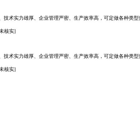
、技术实力雄厚、企业管理严密、生产效率高，可定做各种类型
[未核实]
、技术实力雄厚、企业管理严密、生产效率高，可定做各种类型
[未核实]